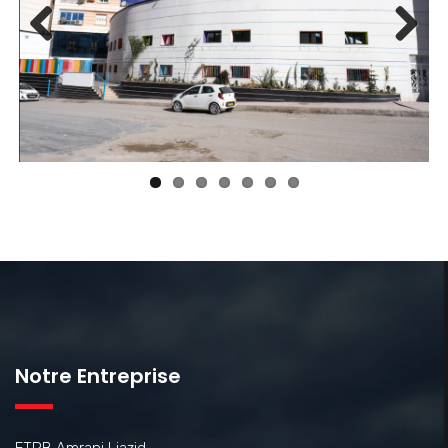
Previ
Next
ous
Notre Entreprise
ETPB Amrani Liazid